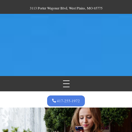
Skip
3113 Porter Wagoner Blvd, West Plains, MO 65775
to
content
Menu
417-255-1972